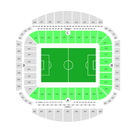
316
315
317
312
318
311
314
313
310
72
51
65
56
48
57
55
54
52
49
59
58
50
69
67
53
68
61
71
70
64
66
63
62
60
219
220
Палладиум
25
26
33
29
28
27
24
32
31
30
18
21
20
22
19
17
23
218
221
C
217
222
122
121
123
125
124
128
126
127
216
120
129
223
119
130
215
224
118
131
214
225
117
132
213
226
133
116
D
B
212
227
115
134
211
228
135
114
210
229
113
136
209
230
112
101
102
111
201
208
106
107
110
108
109
105
104
103
202
207
A
203
206
1
10
VVIP 1
3
5
6
8
11
12
4
2
7
13
15
16
14
9
204
205
38
46
39
34
36
42
35
37
44
47
45
43
40
41
Сапфир
304
307
309
302
305
308
301
306
303