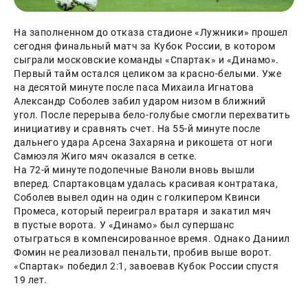
На заполненном до отказа стадионе «Лужники» прошел 
сегодня финальный матч за Кубок России, в котором 
сыграли московские команды «Спартак» и «Динамо». 
Первый тайм остался целиком за красно-белыми. Уже 
на десятой минуте после паса Михаила Игнатова 
Александр Соболев забил ударом низом в ближний 
угол. После перерыва бело-голубые смогли перехватить 
инициативу и сравнять счет. На 55-й минуте после 
дальнего удара Арсена Захаряна и рикошета от ноги 
Самюэля Жиго мяч оказался в сетке.
На 72-й минуте подопечные Ваноли вновь вышли 
вперед. Спартаковцам удалась красивая контратака, 
Соболев вывел один на один с голкипером Квинси 
Промеса, который переиграл вратаря и закатил мяч 
в пустые ворота. У «Динамо» был супершанс 
отыграться в компенсированное время. Однако Даниил 
Фомин не реализовал пенальти, пробив выше ворот. 
«Спартак» победил 2:1, завоевав Кубок России спустя 
19 лет.