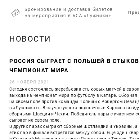
Бронирование и доставка билетов
Пре
на мероприятия в БСА «Лужники»
НОВОСТИ
РОССИЯ СЫГРАЕТ С ПОЛЬШЕЙ В СТЫКОВ
ЧЕМПИОНАТ МИРА
26 НОЯБРЯ 2021
Сегодня состоялась жеребьевка стыковых матчей в европ
выхода на чемпионат мира по футболу в Катаре. Сборная 
на своем поле против команды Польши с Робертом Леван
в «Лужниках». В случае успеха подопечные Карпина выйд
сборными Швеции и Чехии. Победитель пары с участием с
сыграет на своем поле.
В других парах сыграют сборные Шотландии и Украины, а 
этих пар в финале встретятся между собой. Еще один ква
и Северной Македонии, а также Португалии и Турции. Так