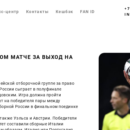
+7
сс-центр
Контакты
Кешбэк
FAN ID
I
ОМ МАТЧЕ ЗА ВЫХОД НА
ейской отборочной группе за право 
России сыграет в полуфинале 
довским. Игра должна пройти 
ут на победителя пары между 
борной России в финальном поединке 
также Уэльса и Австрии. Победители 
ртет составили сборные Италии 
им образом, Италия или Португалия 