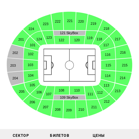
221
220
222
219
223
218
224
121 SkyBox
123
119
217
124
118
201
120
122
117
101
216
202
102
116
103
215
115
203
104
114
214
204
105
113
108
110
213
205
106
112
107
111
109 SkyBox
212
206
207
211
208
210
209
СЕКТОР
БИЛЕТОВ
ЦЕНЫ