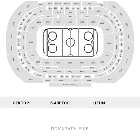
Press 2
A301
Press 1
Press 3
B312
B311
A302
B310
A303
B19
B22
B20
A1
B21
A3
A4
A2
A203
B212
B18
B309
B213
A201
A202
B211
A304
A5
B17
A204
B109
VVIP
A102
A6
B16
B210
A7
A205
A103
A102
B109
B110
A101
B108
B308
B15
A104
A305
A8
B209
B14
A206
B107
A105
A9
B13
A10
B307
A306
B208
A207
A11
B12
B106
A106
B11
A12
A208
B207
B306
A307
B10
A13
B9
B206
A14
B105
A209
A107
B305
A308
B8
A15
B205
A108
B104
A210
B7
B102
B103
A110
A109
B101
A16
B204
B6
A211
A17
A109
B103
B304
A309
B5
A18
A212
A213
B202
B203
B201
B203
A212
B3
A21
B4
B1
A22
A19/20
B2
A310
B303
A311
B301
A312
B302
Ресторан Platinum
СЕКТОР
БИЛЕТОВ
ЦЕНЫ
ПОКАЗАТЬ ЕЩЕ